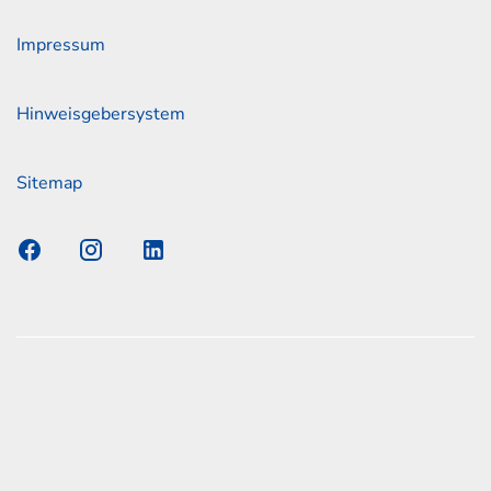
Impressum
Hinweisgebersystem
Sitemap
s Elmshorn GmbH & Co. KG x Jonas
nen zum offiziellen Kraftstoffverbrauch und den offiziellen
Emissionen neuer Personenkraftwagen können dem
n Kraftstoffverbrauch, die CO2-Emissionen und den
er Personenkraftwagen' entnommen werden, der an allen