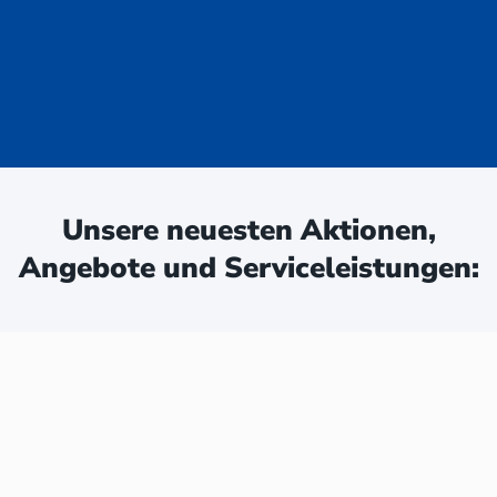
uge - jetzt
ken:
Unsere neuesten Aktionen,
Angebote und Serviceleistungen: