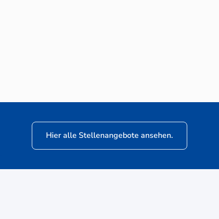
Neuwagen-Verkaufsberater (m/w/d) für
VW Nutzfahrzeuge
Hier alle Stellenangebote ansehen.
ere
Kunden: