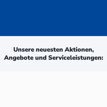
uge - jetzt
ken:
Unsere neuesten Aktionen,
Angebote und Serviceleistungen: