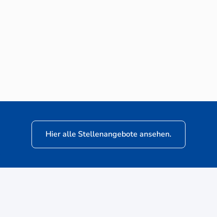
Neuwagen-Verkaufsberater (m/w/d) für
VW Nutzfahrzeuge
Hier alle Stellenangebote ansehen.
ere
Kunden: