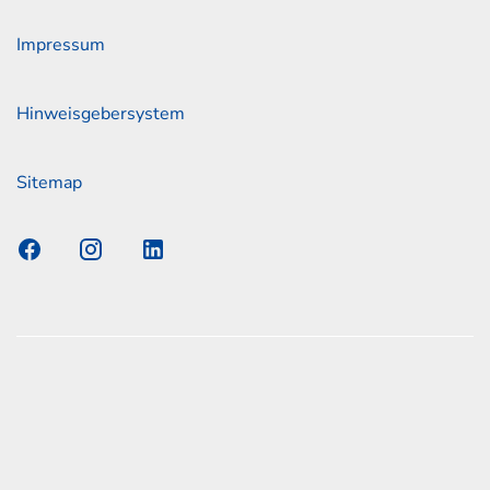
Impressum
Hinweisgebersystem
Sitemap
s Elmshorn GmbH & Co. KG x Jonas
nen zum offiziellen Kraftstoffverbrauch und den offiziellen
Emissionen neuer Personenkraftwagen können dem
n Kraftstoffverbrauch, die CO2-Emissionen und den
er Personenkraftwagen' entnommen werden, der an allen