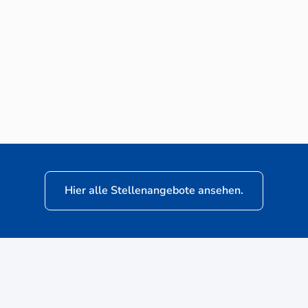
Neuwagen-Verkaufsberater (m/w/d) für
VW Nutzfahrzeuge
Hier alle Stellenangebote ansehen.
ere
Kunden: