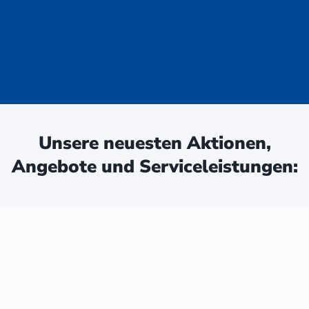
uge - jetzt
ken:
Unsere neuesten Aktionen,
Angebote und Serviceleistungen: