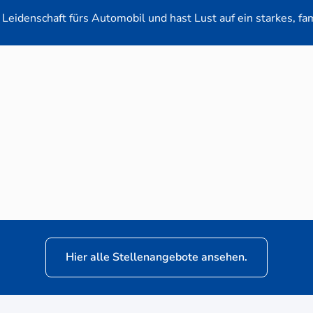
Leidenschaft fürs Automobil und hast Lust auf ein starkes, fa
en-Verkaufsberater (m/w/d) für VW Nutzfahrz
Hier alle Stellenangebote ansehen.