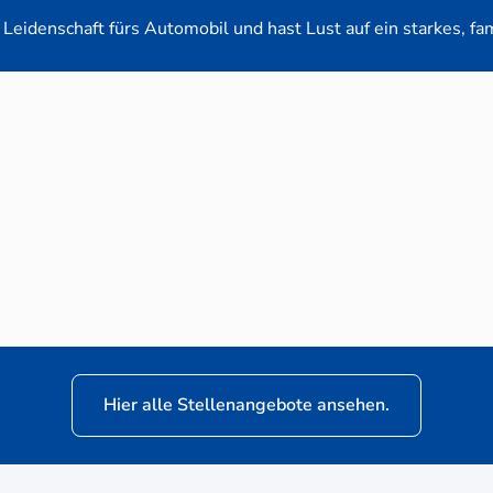
Leidenschaft fürs Automobil und hast Lust auf ein starkes, fa
en-Verkaufsberater (m/w/d) für VW Nutzfahrz
Hier alle Stellenangebote ansehen.