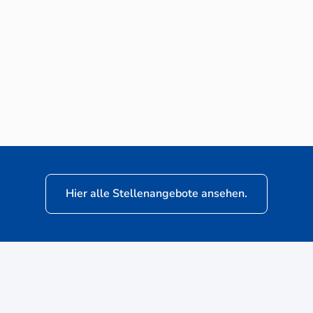
Neuwagen-Verkaufsberater (m/w/d) für
VW Nutzfahrzeuge
Hier alle Stellenangebote ansehen.
ere
Kunden: