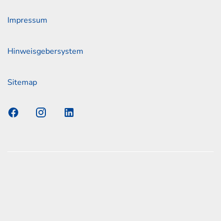
Impressum
Hinweisgebersystem
Sitemap
s Elmshorn GmbH & Co. KG x Jonas
nen zum offiziellen Kraftstoffverbrauch und den offiziellen
Emissionen neuer Personenkraftwagen können dem
n Kraftstoffverbrauch, die CO2-Emissionen und den
er Personenkraftwagen' entnommen werden, der an allen