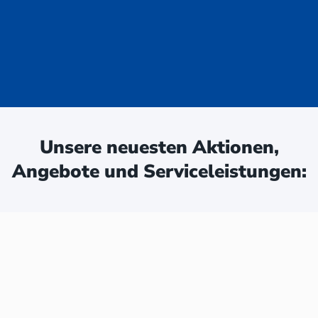
uge - jetzt
ken:
Unsere neuesten Aktionen,
Angebote und Serviceleistungen: