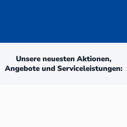
uge - jetzt
ken:
Unsere neuesten Aktionen,
Angebote und Serviceleistungen: