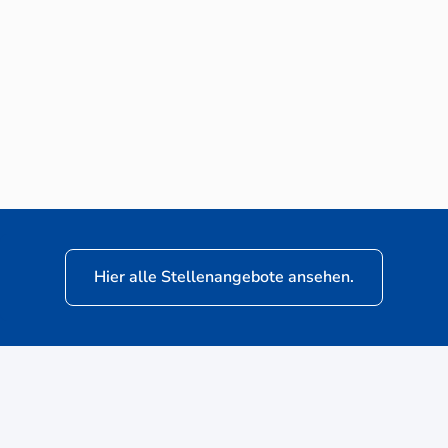
Neuwagen-Verkaufsberater (m/w/d) für
VW Nutzfahrzeuge
Hier alle Stellenangebote ansehen.
ere
Kunden: