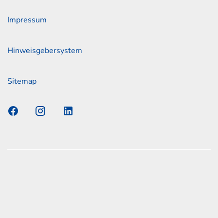
Impressum
Hinweisgebersystem
Sitemap
s Elmshorn GmbH & Co. KG x Jonas
nen zum offiziellen Kraftstoffverbrauch und den offiziellen
Emissionen neuer Personenkraftwagen können dem
n Kraftstoffverbrauch, die CO2-Emissionen und den
er Personenkraftwagen' entnommen werden, der an allen