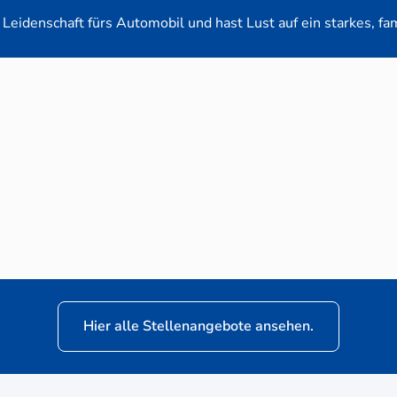
Leidenschaft fürs Automobil und hast Lust auf ein starkes, fa
en-Verkaufsberater (m/w/d) für VW Nutzfahrz
Hier alle Stellenangebote ansehen.