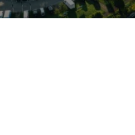
ktes SUV-Format mit
e Assistenzsysteme,
tung und ein variables
rmaßen alltagstauglich und
en. Typische Kennzeichen
ür sichere Traktion,
en sowie mittlerweile
die elektrisches Fahren im
sstattungspakete wie
ales Cockpit und
tionen tragen zu hoher