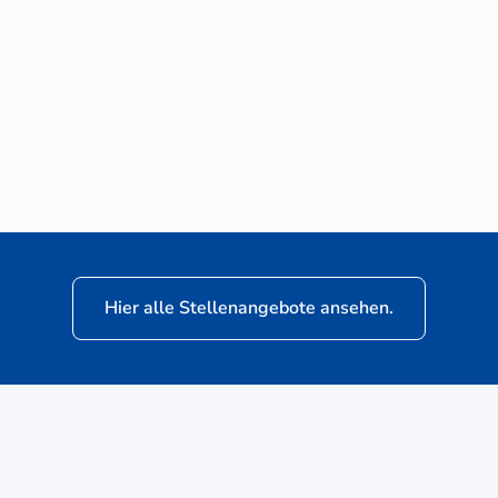
Neuwagen-Verkaufsberater (m/w/d) für
VW Nutzfahrzeuge
Hier alle Stellenangebote ansehen.
ere
Kunden: