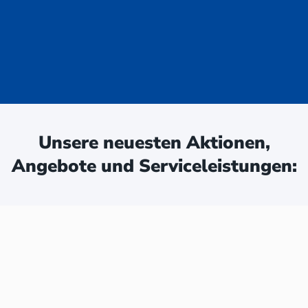
uge - jetzt
ken:
Unsere neuesten Aktionen,
Angebote und Serviceleistungen: