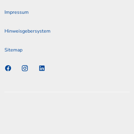
Impressum
Hinweisgebersystem
Sitemap
s Elmshorn GmbH & Co. KG x Jonas
nen zum offiziellen Kraftstoffverbrauch und den offiziellen
Emissionen neuer Personenkraftwagen können dem
n Kraftstoffverbrauch, die CO2-Emissionen und den
er Personenkraftwagen' entnommen werden, der an allen