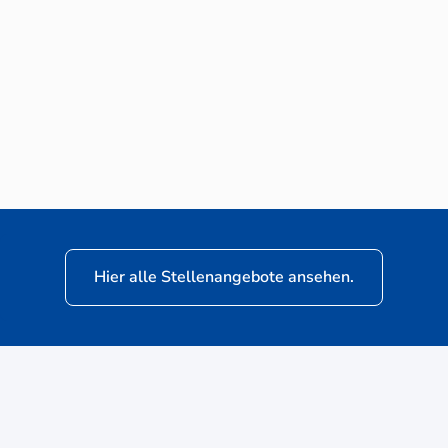
Neuwagen-Verkaufsberater (m/w/d) für
VW Nutzfahrzeuge
Hier alle Stellenangebote ansehen.
ere
Kunden: