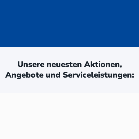
uge - jetzt
ken:
Unsere neuesten Aktionen,
Angebote und Serviceleistungen: