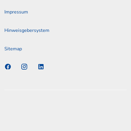
Impressum
Hinweisgebersystem
Sitemap
s Elmshorn GmbH & Co. KG x Jonas
nen zum offiziellen Kraftstoffverbrauch und den offiziellen
Emissionen neuer Personenkraftwagen können dem
n Kraftstoffverbrauch, die CO2-Emissionen und den
er Personenkraftwagen' entnommen werden, der an allen