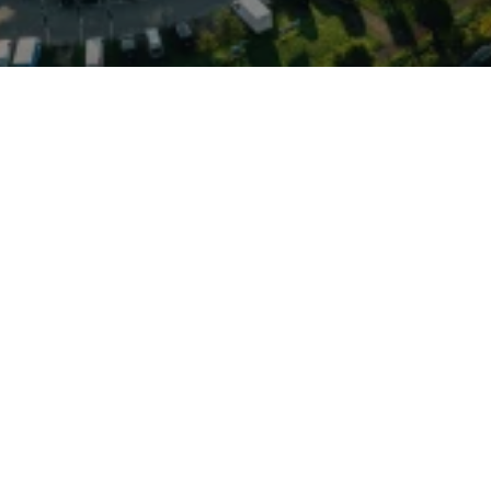
i-typische
rein elektrischen Antrieb:
r quattro-typische
pontanen Schub. Als eines
rienmodelle von Audi
apazitäten, hohe DC-
ischenladungen und
sen. Komfort,
systeme und hochwertige
hn zum alltagstauglichen
otenzial. Das Fahrzeug