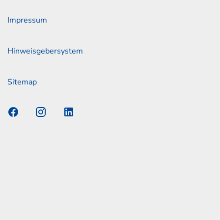
Impressum
Hinweisgebersystem
Sitemap
s Elmshorn GmbH & Co. KG x Jonas
nen zum offiziellen Kraftstoffverbrauch und den offiziellen
Emissionen neuer Personenkraftwagen können dem
n Kraftstoffverbrauch, die CO2-Emissionen und den
er Personenkraftwagen' entnommen werden, der an allen