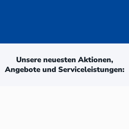
uge - jetzt
ken:
Unsere neuesten Aktionen,
Angebote und Serviceleistungen: