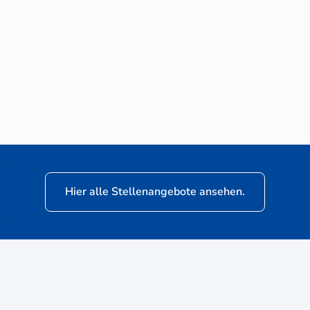
Neuwagen-Verkaufsberater (m/w/d) für
VW Nutzfahrzeuge
Hier alle Stellenangebote ansehen.
ere
Kunden: