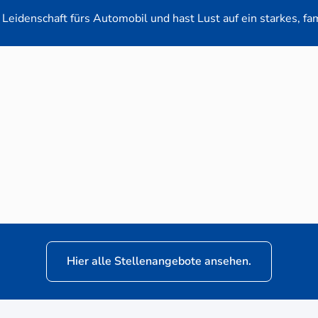
Leidenschaft fürs Automobil und hast Lust auf ein starkes, fa
en-Verkaufsberater (m/w/d) für VW Nutzfahrz
Hier alle Stellenangebote ansehen.