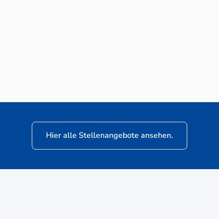
Neuwagen-Verkaufsberater (m/w/d) für
VW Nutzfahrzeuge
Hier alle Stellenangebote ansehen.
ere
Kunden: