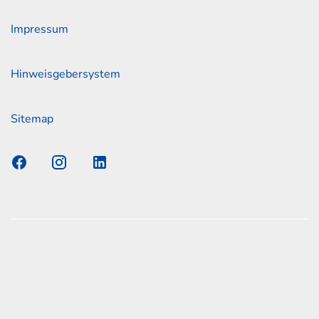
Impressum
Hinweisgebersystem
Sitemap
s Elmshorn GmbH & Co. KG x Jonas
nen zum offiziellen Kraftstoffverbrauch und den offiziellen
Emissionen neuer Personenkraftwagen können dem
n Kraftstoffverbrauch, die CO2-Emissionen und den
er Personenkraftwagen' entnommen werden, der an allen