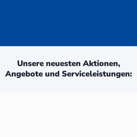
uge - jetzt
ken:
Unsere neuesten Aktionen,
Angebote und Serviceleistungen: