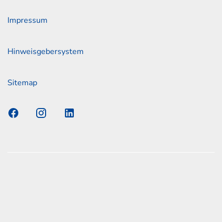
Impressum
Hinweisgebersystem
Sitemap
s Elmshorn GmbH & Co. KG x Jonas
nen zum offiziellen Kraftstoffverbrauch und den offiziellen
Emissionen neuer Personenkraftwagen können dem
n Kraftstoffverbrauch, die CO2-Emissionen und den
er Personenkraftwagen' entnommen werden, der an allen