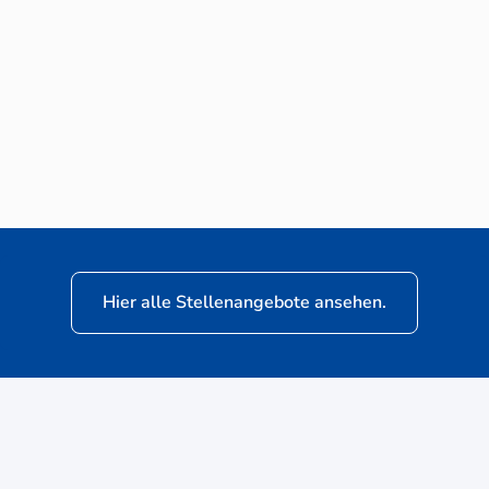
Neuwagen-Verkaufsberater (m/w/d) für
VW Nutzfahrzeuge
Hier alle Stellenangebote ansehen.
ere
Kunden: