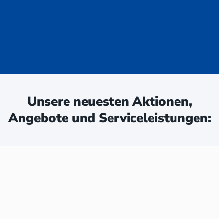
uge - jetzt
ken:
Unsere neuesten Aktionen,
Angebote und Serviceleistungen: