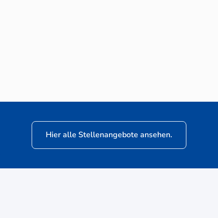
Neuwagen-Verkaufsberater (m/w/d) für
VW Nutzfahrzeuge
Hier alle Stellenangebote ansehen.
ere
Kunden: