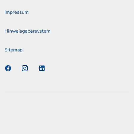
Impressum
Hinweisgebersystem
Sitemap
s Elmshorn GmbH & Co. KG x Jonas
nen zum offiziellen Kraftstoffverbrauch und den offiziellen
Emissionen neuer Personenkraftwagen können dem
n Kraftstoffverbrauch, die CO2-Emissionen und den
er Personenkraftwagen' entnommen werden, der an allen