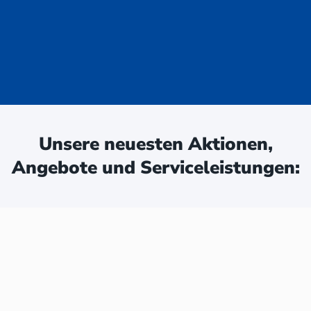
uge - jetzt
ken:
Unsere neuesten Aktionen,
Angebote und Serviceleistungen: