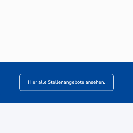
Neuwagen-Verkaufsberater (m/w/d) für
VW Nutzfahrzeuge
Hier alle Stellenangebote ansehen.
ere
Kunden: