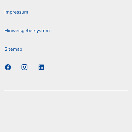
Impressum
Hinweisgebersystem
Sitemap
s Elmshorn GmbH & Co. KG x Jonas
nen zum offiziellen Kraftstoffverbrauch und den offiziellen
Emissionen neuer Personenkraftwagen können dem
n Kraftstoffverbrauch, die CO2-Emissionen und den
er Personenkraftwagen' entnommen werden, der an allen