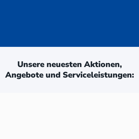
uge - jetzt
ken:
Unsere neuesten Aktionen,
Angebote und Serviceleistungen: