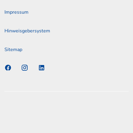
Impressum
Hinweisgebersystem
Sitemap
s Elmshorn GmbH & Co. KG x Jonas
nen zum offiziellen Kraftstoffverbrauch und den offiziellen
Emissionen neuer Personenkraftwagen können dem
n Kraftstoffverbrauch, die CO2-Emissionen und den
er Personenkraftwagen' entnommen werden, der an allen