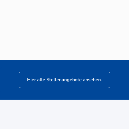
Neuwagen-Verkaufsberater (m/w/d) für
VW Nutzfahrzeuge
Hier alle Stellenangebote ansehen.
ere
Kunden: