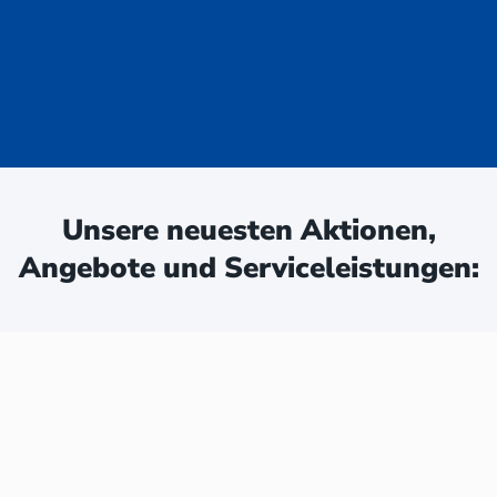
uge - jetzt
ken:
Unsere neuesten Aktionen,
Angebote und Serviceleistungen: