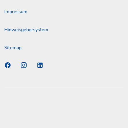
Impressum
Hinweisgebersystem
Sitemap
s Elmshorn GmbH & Co. KG x Jonas
nen zum offiziellen Kraftstoffverbrauch und den offiziellen
Emissionen neuer Personenkraftwagen können dem
n Kraftstoffverbrauch, die CO2-Emissionen und den
er Personenkraftwagen' entnommen werden, der an allen