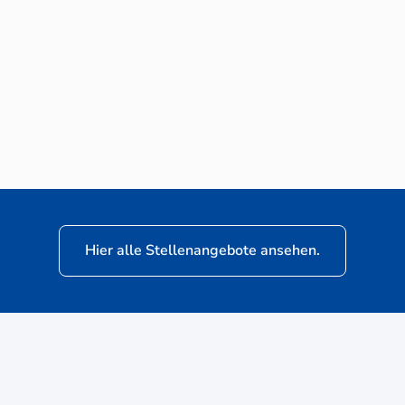
Neuwagen-Verkaufsberater (m/w/d) für
VW Nutzfahrzeuge
Hier alle Stellenangebote ansehen.
ere
Kunden: