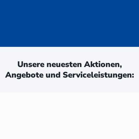
uge - jetzt
ken:
Unsere neuesten Aktionen,
Angebote und Serviceleistungen: