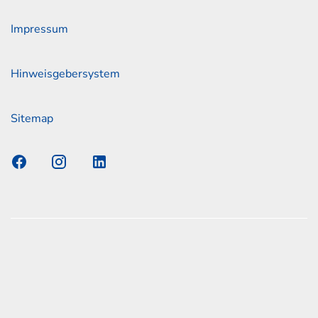
Impressum
Hinweisgebersystem
Sitemap
s Elmshorn GmbH & Co. KG x Jonas
nen zum offiziellen Kraftstoffverbrauch und den offiziellen
Emissionen neuer Personenkraftwagen können dem
n Kraftstoffverbrauch, die CO2-Emissionen und den
er Personenkraftwagen' entnommen werden, der an allen