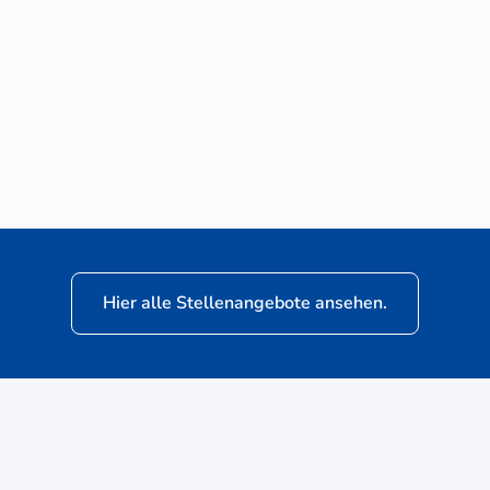
Neuwagen-Verkaufsberater (m/w/d) für
VW Nutzfahrzeuge
Hier alle Stellenangebote ansehen.
ere
Kunden: