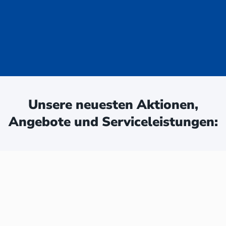
uge - jetzt
ken:
Unsere neuesten Aktionen,
Angebote und Serviceleistungen: