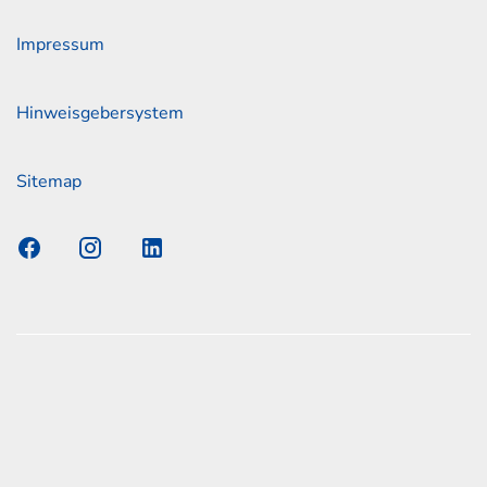
Impressum
Hinweisgebersystem
Sitemap
s Elmshorn GmbH & Co. KG x Jonas
nen zum offiziellen Kraftstoffverbrauch und den offiziellen
Emissionen neuer Personenkraftwagen können dem
n Kraftstoffverbrauch, die CO2-Emissionen und den
er Personenkraftwagen' entnommen werden, der an allen