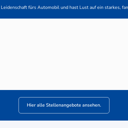
Leidenschaft fürs Automobil und hast Lust auf ein starkes, fa
en-Verkaufsberater (m/w/d) für VW Nutzfahrz
Hier alle Stellenangebote ansehen.