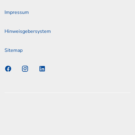
Impressum
Hinweisgebersystem
Sitemap
s Elmshorn GmbH & Co. KG x Jonas
nen zum offiziellen Kraftstoffverbrauch und den offiziellen
Emissionen neuer Personenkraftwagen können dem
n Kraftstoffverbrauch, die CO2-Emissionen und den
er Personenkraftwagen' entnommen werden, der an allen