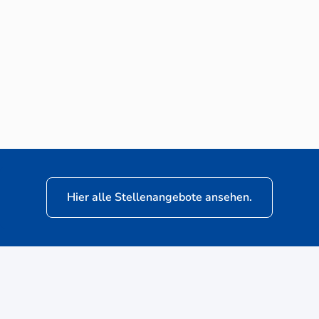
Neuwagen-Verkaufsberater (m/w/d) für
VW Nutzfahrzeuge
Hier alle Stellenangebote ansehen.
ere
Kunden: