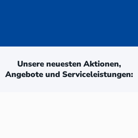
uge - jetzt
ken:
Unsere neuesten Aktionen,
Angebote und Serviceleistungen: