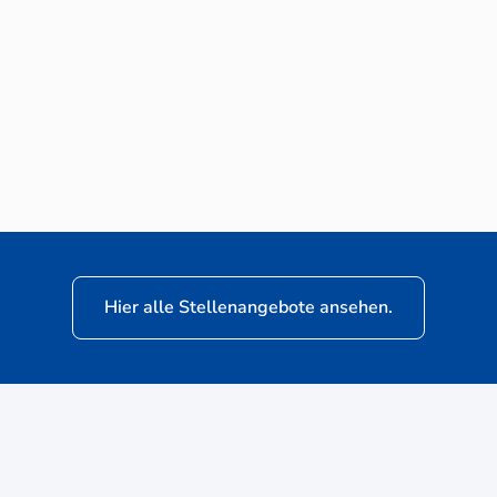
Neuwagen-Verkaufsberater (m/w/d) für
VW Nutzfahrzeuge
Hier alle Stellenangebote ansehen.
ere
Kunden: