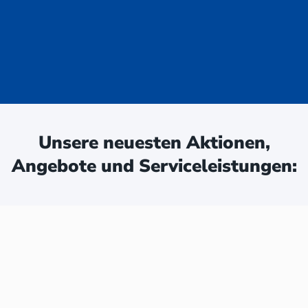
uge - jetzt
ken:
Unsere neuesten Aktionen,
Angebote und Serviceleistungen: