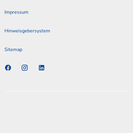
Impressum
Hinweisgebersystem
Sitemap
s Elmshorn GmbH & Co. KG x Jonas
nen zum offiziellen Kraftstoffverbrauch und den offiziellen
Emissionen neuer Personenkraftwagen können dem
n Kraftstoffverbrauch, die CO2-Emissionen und den
er Personenkraftwagen' entnommen werden, der an allen