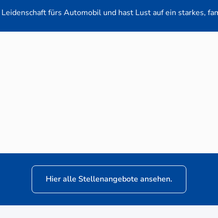
Leidenschaft fürs Automobil und hast Lust auf ein starkes, fa
en-Verkaufsberater (m/w/d) für VW Nutzfahrz
Hier alle Stellenangebote ansehen.