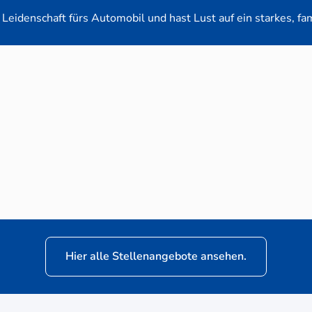
Leidenschaft fürs Automobil und hast Lust auf ein starkes, fa
en-Verkaufsberater (m/w/d) für VW Nutzfahrz
Hier alle Stellenangebote ansehen.