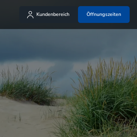
Kundenbereich
Öffnungszeiten