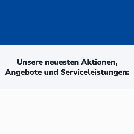
uge - jetzt
ken:
Unsere neuesten Aktionen,
Angebote und Serviceleistungen: