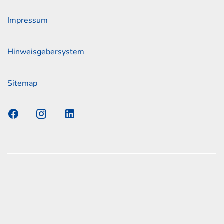
Impressum
Hinweisgebersystem
Sitemap
s Elmshorn GmbH & Co. KG x Jonas
nen zum offiziellen Kraftstoffverbrauch und den offiziellen
Emissionen neuer Personenkraftwagen können dem
n Kraftstoffverbrauch, die CO2-Emissionen und den
er Personenkraftwagen' entnommen werden, der an allen