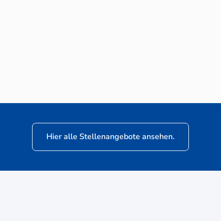
Neuwagen-Verkaufsberater (m/w/d) für
VW Nutzfahrzeuge
Hier alle Stellenangebote ansehen.
ere
Kunden: