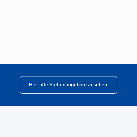
Neuwagen-Verkaufsberater (m/w/d) für
VW Nutzfahrzeuge
Hier alle Stellenangebote ansehen.
ere
Kunden: