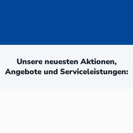
uge - jetzt
ken:
Unsere neuesten Aktionen,
Angebote und Serviceleistungen: