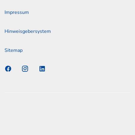
Impressum
Hinweisgebersystem
Sitemap
s Elmshorn GmbH & Co. KG x Jonas
nen zum offiziellen Kraftstoffverbrauch und den offiziellen
Emissionen neuer Personenkraftwagen können dem
n Kraftstoffverbrauch, die CO2-Emissionen und den
er Personenkraftwagen' entnommen werden, der an allen