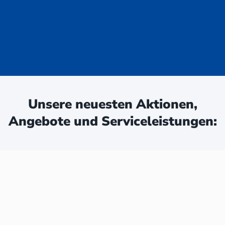
uge - jetzt
ken:
Unsere neuesten Aktionen,
Angebote und Serviceleistungen: