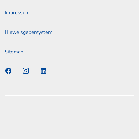
Impressum
Hinweisgebersystem
Sitemap
s Elmshorn GmbH & Co. KG x Jonas
nen zum offiziellen Kraftstoffverbrauch und den offiziellen
Emissionen neuer Personenkraftwagen können dem
n Kraftstoffverbrauch, die CO2-Emissionen und den
er Personenkraftwagen' entnommen werden, der an allen