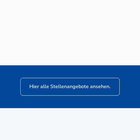
Neuwagen-Verkaufsberater (m/w/d) für
VW Nutzfahrzeuge
Hier alle Stellenangebote ansehen.
ere
Kunden: