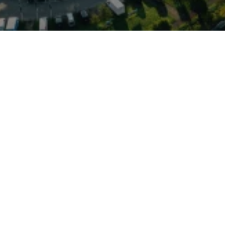
tagstauglichkeit eines
portlicher Dynamik:
ges quattro-Allradprinzip
ahrwerk sorgen für
er Langstreckenkomfort.
erialien, ein digitales
ainment‑ und
len Laderaum – ideal für
stauglichkeit
ier angebotene SQ5 steht
eit zur Besichtigung und