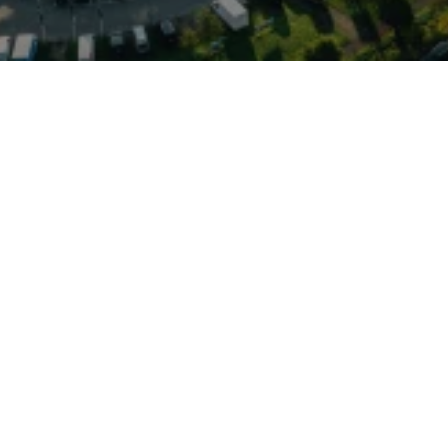
pretation des Q5:
pischer quattro-
hrdynamik getrimmte
uveränen Allrounder für
stische S-Designmerkmale,
portliche Sitze treffen
nd moderne Infotainment‑
fort mit Präzision
eht in Pinneberg und wird
orn — ideal für
 und Alltagstauglichkeit