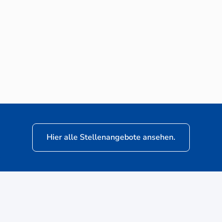
Neuwagen-Verkaufsberater (m/w/d) für
VW Nutzfahrzeuge
Hier alle Stellenangebote ansehen.
ere
Kunden: