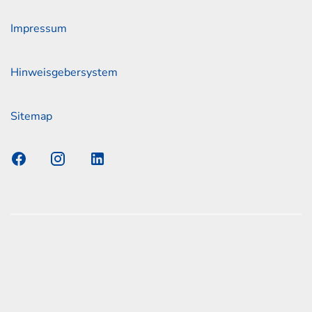
Impressum
Hinweisgebersystem
Sitemap
s Elmshorn GmbH & Co. KG x Jonas
nen zum offiziellen Kraftstoffverbrauch und den offiziellen
Emissionen neuer Personenkraftwagen können dem
n Kraftstoffverbrauch, die CO2-Emissionen und den
er Personenkraftwagen' entnommen werden, der an allen