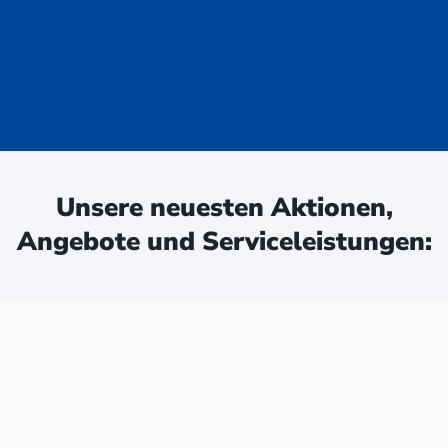
uge - jetzt
ken:
Unsere neuesten Aktionen,
Angebote und Serviceleistungen: