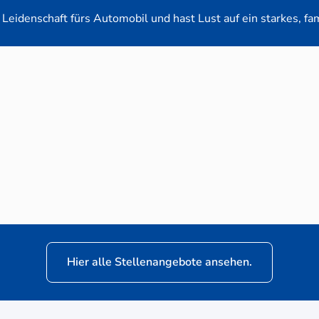
Leidenschaft fürs Automobil und hast Lust auf ein starkes, fa
en-Verkaufsberater (m/w/d) für VW Nutzfahrz
Hier alle Stellenangebote ansehen.