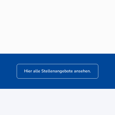
Neuwagen-Verkaufsberater (m/w/d) für
VW Nutzfahrzeuge
Hier alle Stellenangebote ansehen.
ere
Kunden: