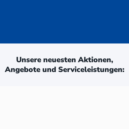
uge - jetzt
ken:
Unsere neuesten Aktionen,
Angebote und Serviceleistungen: