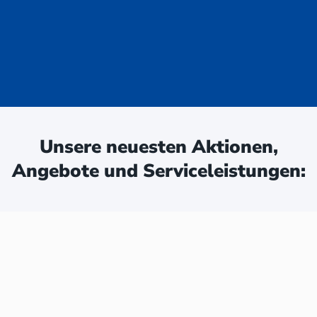
uge - jetzt
ken:
Unsere neuesten Aktionen,
Angebote und Serviceleistungen: