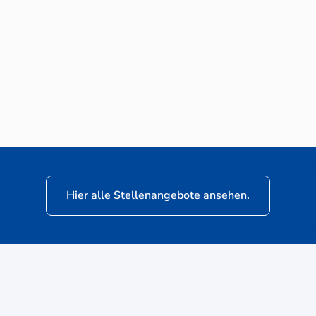
Neuwagen-Verkaufsberater (m/w/d) für
VW Nutzfahrzeuge
Hier alle Stellenangebote ansehen.
ere
Kunden: