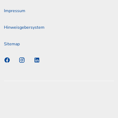
Impressum
Hinweisgebersystem
Sitemap
s Elmshorn GmbH & Co. KG x Jonas
nen zum offiziellen Kraftstoffverbrauch und den offiziellen
Emissionen neuer Personenkraftwagen können dem
n Kraftstoffverbrauch, die CO2-Emissionen und den
er Personenkraftwagen' entnommen werden, der an allen