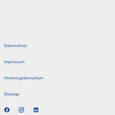
2 30 05 18
ah-junge.de
Links
Datenschutz
Impressum
Hinweisgebersystem
Sitemap