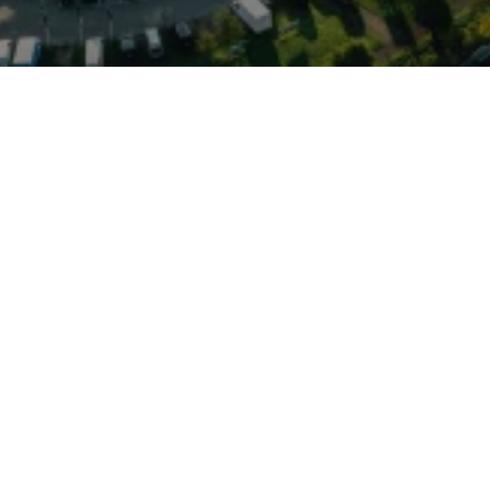
misslose Sportlichkeit
oller V6/V8-Antrieb (je
osserie mit breiten
nz im Interieur machen
Performance und Komfort
ein RS4 bereit, den
hnell und gut erreichen
lizierte Besichtigung vor
ietet dazu kompetenten
teren Marken VW, VW
d Cupra; Wartung,