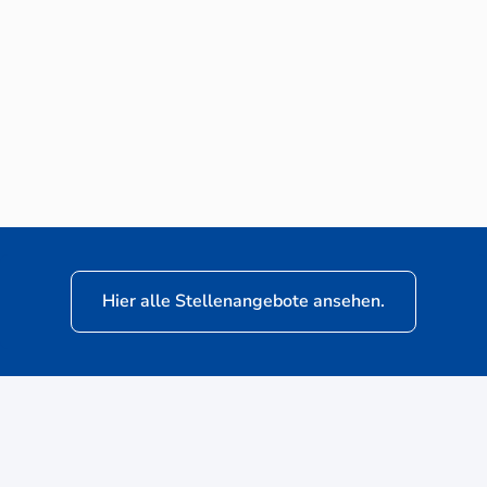
Neuwagen-Verkaufsberater (m/w/d) für
VW Nutzfahrzeuge
Hier alle Stellenangebote ansehen.
ere
Kunden: