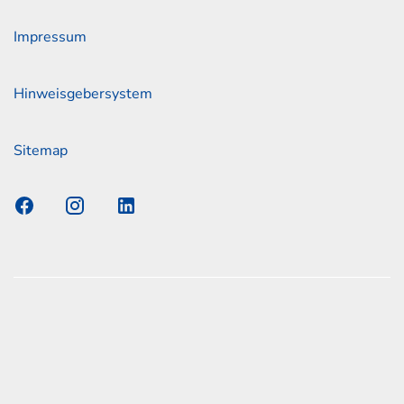
Impressum
Hinweisgebersystem
Sitemap
s Elmshorn GmbH & Co. KG x Jonas
nen zum offiziellen Kraftstoffverbrauch und den offiziellen
Emissionen neuer Personenkraftwagen können dem
n Kraftstoffverbrauch, die CO2-Emissionen und den
er Personenkraftwagen' entnommen werden, der an allen