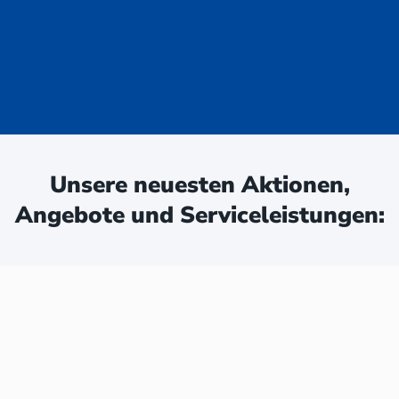
uge - jetzt
ken:
Unsere neuesten Aktionen,
Angebote und Serviceleistungen: