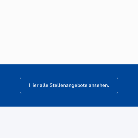
Neuwagen-Verkaufsberater (m/w/d) für
VW Nutzfahrzeuge
Hier alle Stellenangebote ansehen.
ere
Kunden: