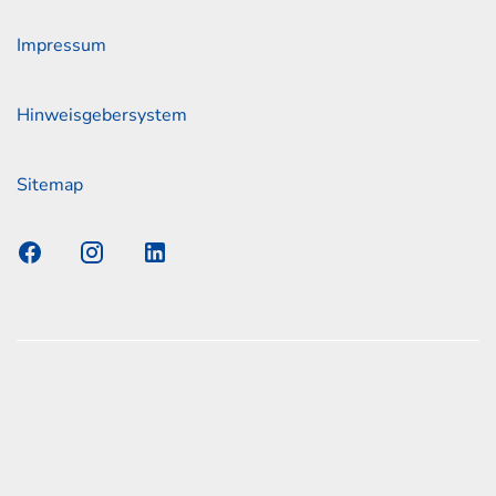
Impressum
Hinweisgebersystem
Sitemap
s Elmshorn GmbH & Co. KG x Jonas
nen zum offiziellen Kraftstoffverbrauch und den offiziellen
Emissionen neuer Personenkraftwagen können dem
n Kraftstoffverbrauch, die CO2-Emissionen und den
er Personenkraftwagen' entnommen werden, der an allen