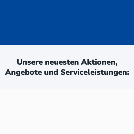
uge - jetzt
ken:
Unsere neuesten Aktionen,
Angebote und Serviceleistungen: