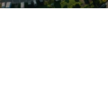
 Platzverhältnisse (bis zu
chnik: permanente
, adaptive Luftfederung,
 digitales Cockpit und
er Markteinführung 2005
15 steht der Q7 für
Konzerns, effiziente
ybrid‑Antriebe (TFSI e)
istenzsysteme für Komfort
findet sich in Uetersen;
eht das Autohaus Elmshorn
istungen für VW, Audi,