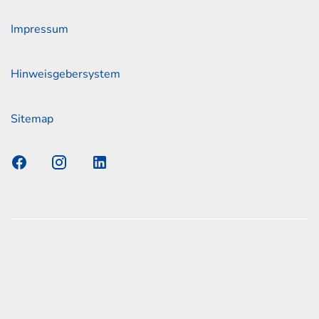
Impressum
Hinweisgebersystem
Sitemap
s Elmshorn GmbH & Co. KG x Jonas
nen zum offiziellen Kraftstoffverbrauch und den offiziellen
Emissionen neuer Personenkraftwagen können dem
n Kraftstoffverbrauch, die CO2-Emissionen und den
er Personenkraftwagen' entnommen werden, der an allen