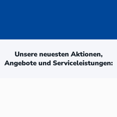
uge - jetzt
ken:
Unsere neuesten Aktionen,
Angebote und Serviceleistungen: