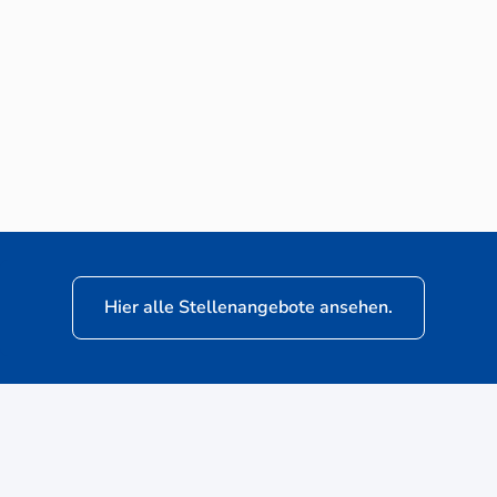
Neuwagen-Verkaufsberater (m/w/d) für
VW Nutzfahrzeuge
Hier alle Stellenangebote ansehen.
ere
Kunden: