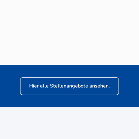
Neuwagen-Verkaufsberater (m/w/d) für
VW Nutzfahrzeuge
Hier alle Stellenangebote ansehen.
ere
Kunden: