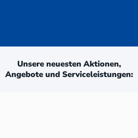
uge - jetzt
ken:
Unsere neuesten Aktionen,
Angebote und Serviceleistungen: