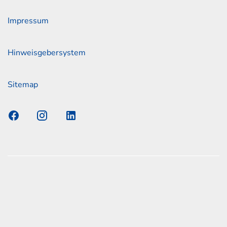
Impressum
Hinweisgebersystem
Sitemap
s Elmshorn GmbH & Co. KG x Jonas
nen zum offiziellen Kraftstoffverbrauch und den offiziellen
Emissionen neuer Personenkraftwagen können dem
n Kraftstoffverbrauch, die CO2-Emissionen und den
er Personenkraftwagen' entnommen werden, der an allen