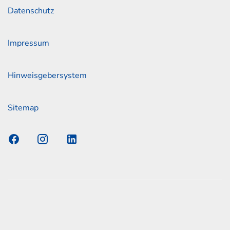
Datenschutz
Impressum
Hinweisgebersystem
Sitemap
s Elmshorn GmbH & Co. KG x Jonas
nen zum offiziellen Kraftstoffverbrauch und den offiziellen
Emissionen neuer Personenkraftwagen können dem
n Kraftstoffverbrauch, die CO2-Emissionen und den