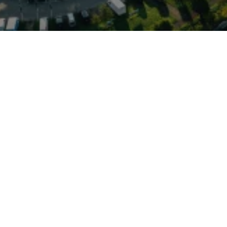
 Gran Turismo-Charakter
er gemeinsamen J1-
an bietet er tiefen
hrdynamik‑Potenzial und
 Dank 800‑Volt‑Technik
gänge möglich (Peak bis zu
20 Minuten je nach
erative Bremssysteme
nz im Alltag. Die
eunigen extrem zügig
s von 0–100 km/h),