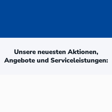
uge - jetzt
ken:
Unsere neuesten Aktionen,
Angebote und Serviceleistungen: