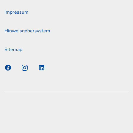
Impressum
Hinweisgebersystem
Sitemap
s Elmshorn GmbH & Co. KG x Jonas
nen zum offiziellen Kraftstoffverbrauch und den offiziellen
Emissionen neuer Personenkraftwagen können dem
n Kraftstoffverbrauch, die CO2-Emissionen und den
er Personenkraftwagen' entnommen werden, der an allen