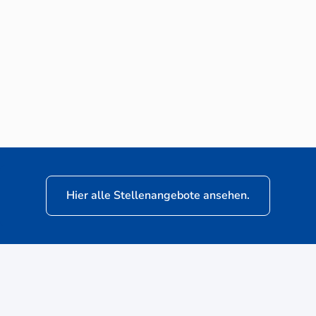
Neuwagen-Verkaufsberater (m/w/d) für
VW Nutzfahrzeuge
Hier alle Stellenangebote ansehen.
ere
Kunden: