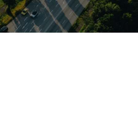
agstauglichkeit
parsamen
e und attraktivem
a, Seat und Cupra
Probefahrt und
ein überzeugendes