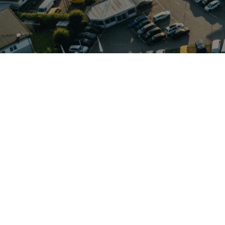
 A5 als attraktiven Jahreswagen: sportliche Linien, hochwerti
kombiniert kultiviertes Design mit modernster Technik – von 
 Jahreswagen profitieren Sie von deutlich geringerer Wertmi
ltnis.Das Fahrzeug steht beim Autohaus Elmshorn in Kölln-Re
entsprechende Serviceleistungen anbietet. Von Schenefeld aus 
sind. Ein Audi A5 als Jahreswagen verbindet somit gepflegten