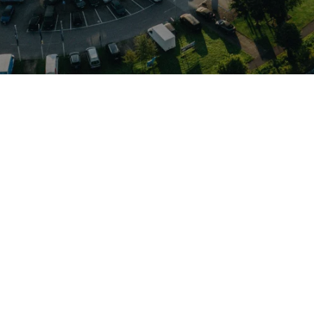
ges Interieur und effiziente Motoren bieten Fahrspaß und Allt
präziser Lenkung über komfortable Assistenzsysteme bis zu s
nderung gegenüber Neuwagen, meist lückenloser Servicehistori
isiek, das auf Marken wie Audi, VW, VW Nutzfahrzeuge, Skod
erreichen Sie den Standort schnell und unkompliziert, sodass 
 Zustand, verlässliche Wartung nach Herstellervorgaben und 