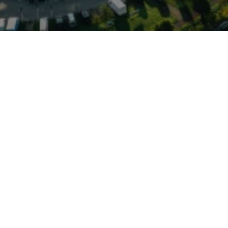
ereint elegantes Design
deal für alle, die
tauglichkeit schätzen. In
mshorn steht das Fahrzeug
rg: Der Standort ist gut
utohaus bietet umfassenden
eiteren Marken VW, VW
d Cupra, sodass Wartung
 professionell abgedeckt
rs attraktiv durch
erhältnis gegenüber