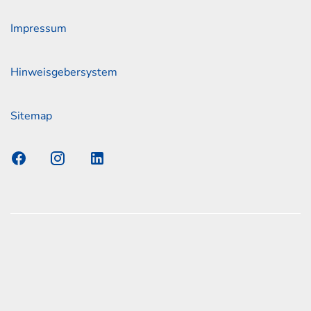
Impressum
Hinweisgebersystem
Sitemap
s Elmshorn GmbH & Co. KG x Jonas
nen zum offiziellen Kraftstoffverbrauch und den offiziellen
Emissionen neuer Personenkraftwagen können dem
n Kraftstoffverbrauch, die CO2-Emissionen und den
er Personenkraftwagen' entnommen werden, der an allen