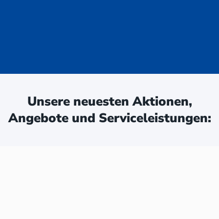
uge - jetzt
ken:
Unsere neuesten Aktionen,
Angebote und Serviceleistungen: