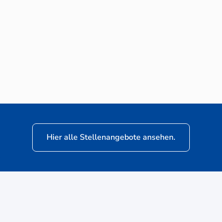
Neuwagen-Verkaufsberater (m/w/d) für
VW Nutzfahrzeuge
Hier alle Stellenangebote ansehen.
ere
Kunden: