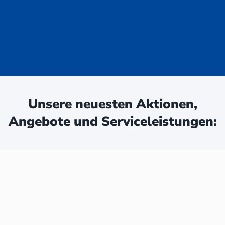
uge - jetzt
ken:
Unsere neuesten Aktionen,
Angebote und Serviceleistungen: