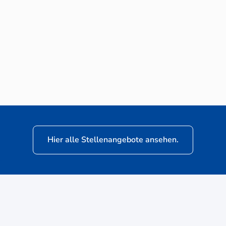
Neuwagen-Verkaufsberater (m/w/d) für
VW Nutzfahrzeuge
Hier alle Stellenangebote ansehen.
ere
Kunden: