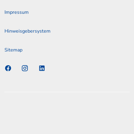
Impressum
Hinweisgebersystem
Sitemap
s Elmshorn GmbH & Co. KG x Jonas
nen zum offiziellen Kraftstoffverbrauch und den offiziellen
Emissionen neuer Personenkraftwagen können dem
n Kraftstoffverbrauch, die CO2-Emissionen und den
er Personenkraftwagen' entnommen werden, der an allen