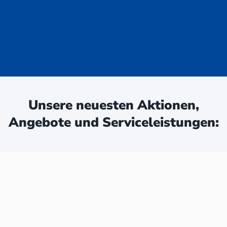
uge - jetzt
ken:
Unsere neuesten Aktionen,
Angebote und Serviceleistungen: