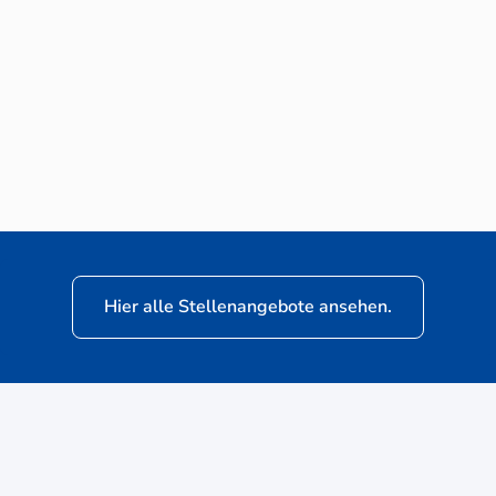
Neuwagen-Verkaufsberater (m/w/d) für
VW Nutzfahrzeuge
Hier alle Stellenangebote ansehen.
ere
Kunden: